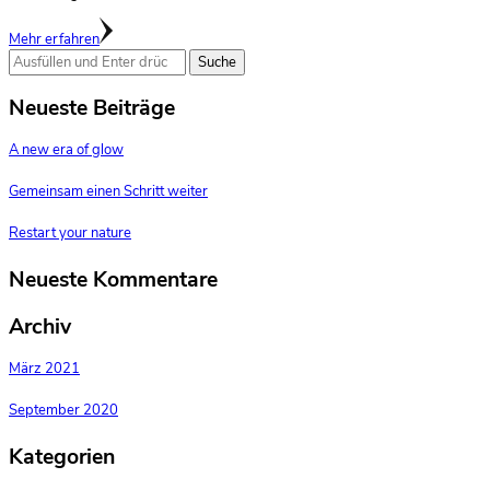
Mehr erfahren
Suchst
du
nach
Neueste Beiträge
etwas?
A new era of glow
Gemeinsam einen Schritt weiter
Restart your nature
Neueste Kommentare
Archiv
März 2021
September 2020
Kategorien